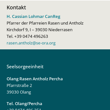
Katholische Jungschar
Kontakt
Pallhuber Annalena
H. Cassian Lohmar CanReg
Pallhuber Maria
Pfarrer der Pfarreien Rasen und Antholz
Ministranten
Kirchdorf 9, I – 39030 Niederrasen
Schneider Vera
Tel. +39 0474 496263
Pallhuber Annalena
rasen.antholz@se-ora.org
Chor Obfrau
Schneider Passler Annamaria
Seelsorgeeinheit
Chorleiterin
Olang Rasen Antholz Percha
Abfalterer Elisabeth
Pfarrstraße 2
39030 Olang
Tel. Olang/Percha