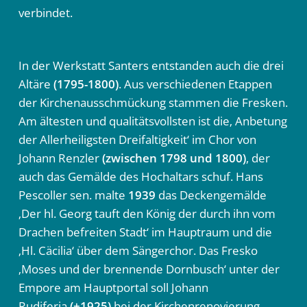
verbindet.
In der Werkstatt Santers entstanden auch die drei
Altäre
(1795-1800)
.
Aus verschiedenen Etappen
der Kirchenausschmückung stammen die Fresken.
Am ältesten und qualitätsvollsten ist die‚ Anbetung
der Allerheiligsten Dreifaltigkeit‘ im Chor von
Johann Renzler
(zwischen 1798 und 1800)
, der
auch das Gemälde des Hochaltars schuf. Hans
Pescoller sen. malte
1939
das Deckengemälde
‚Der hl. Georg tauft den König der durch ihn vom
Drachen befreiten Stadt‘ im Hauptraum und die
‚Hl. Cäcilia‘ über dem Sängerchor. Das Fresko
‚Moses und der brennende Dornbusch‘ unter der
Empore am Hauptportal soll Johann
Rudiferia
(+1925)
bei der Kirchenrenovierung