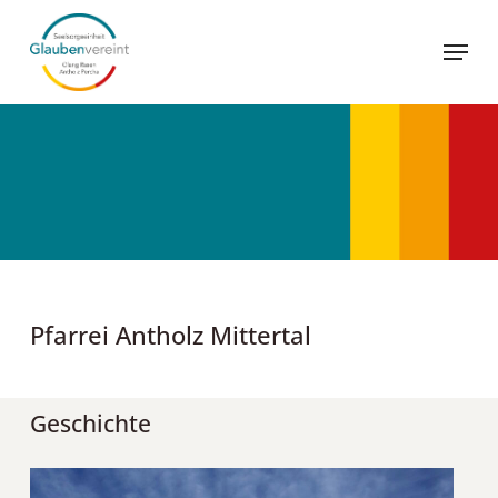
Skip
Menu
to
main
content
Pfarrei Antholz Mittertal
Geschichte