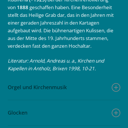
von
1888
geschaffen haben. Eine Besonderheit
stellt das Heilige Grab dar, das in den Jahren mit
einer geraden Jahreszahl in den Kartagen
aufgebaut wird. Die bühnenartigen Kulissen, die
aus der Mitte des 19. Jahrhunderts stammen,
verdecken fast den ganzen Hochaltar.
Literatur: Arnold, Andreas u. a., Kirchen und
Kapellen in Antholz, Brixen 1998, 10-21.
Orgel und Kirchenmusik
Die Orgelbaufirma Gebr. Mayer in Feldkirch baute
in die Kirche von Antholz Mittertal im Jahr 1900 die
Glocken
erste Orgel ein. Dieses Instrument mit 12
Registern wurde aber schon sieben Jahre später