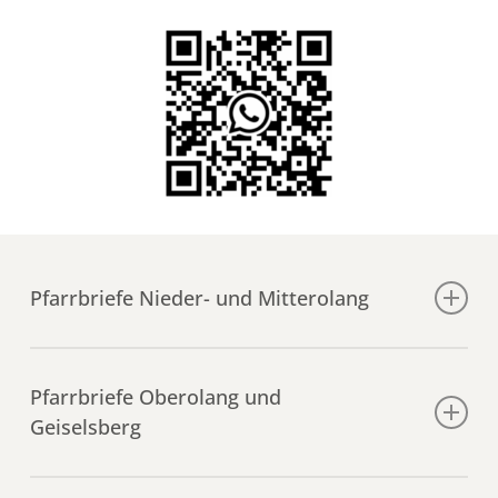
Pfarrbriefe Nieder- und Mitterolang
Pfarrbrief-NM-8. – 28. Juni 2026
Pfarrbriefe Oberolang und
Pfarrbrief NM-20. Juli – 9. August 2026
Geiselsberg