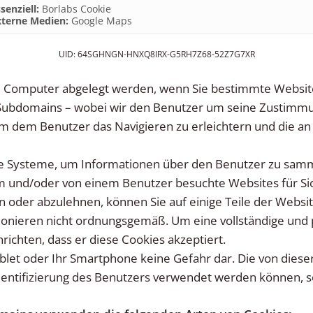
senziell
:
Borlabs Cookie
xterne Medien
:
Google Maps
UID: 64SGHNGN-HNXQ8IRX-G5RH7Z68-52Z7G7XR
rem Computer abgelegt werden, wenn Sie bestimmte Websi
Subdomains – wobei wir den Benutzer um seine Zustimmun
um dem Benutzer das Navigieren zu erleichtern und die a
 Systeme, um Informationen über den Benutzer zu sammel
und/oder von einem Benutzer besuchte Websites für Sich
n oder abzulehnen, können Sie auf einige Teile der Webs
ktionieren nicht ordnungsgemäß. Um eine vollständige un
nrichten, dass er diese Cookies akzeptiert.
ablet oder Ihr Smartphone keine Gefahr dar. Die von diese
entifizierung des Benutzers verwendet werden können, s