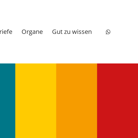
whatsapp
riefe
Organe
Gut zu wissen